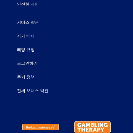
안전한 게임
서비스 약관
자가 배제
베팅 규정
로그인하기
쿠키 정책
전체 보너스 약관