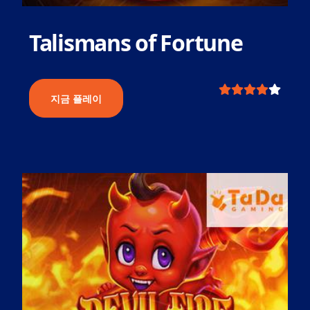
Talismans of Fortune
지금 플레이