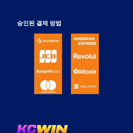
승인된 결제 방법