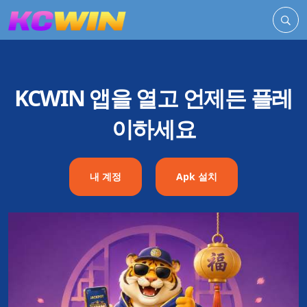
KCWIN 앱을 열고 언제든 플레
이하세요
내 계정
Apk 설치