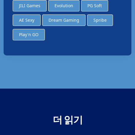
JILI Games
Evolution
PG Soft
AE Sexy
Dream Gaming
Spribe
Play'n GO
더 읽기