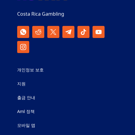
Costa Rica Gambling
개인정보 보호
지원
출금 안내
Aml 정책
모바일 앱