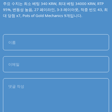
주요 수치는 최소 베팅 340 KRW, 최대 베팅 34000 KRW, RTP
95%, 변동성 높음, 27 페이라인, 3-3 레이아웃, 적중 빈도 43, 최
대 당첨 x7, Pots of Gold Mechanics 9개입니다.