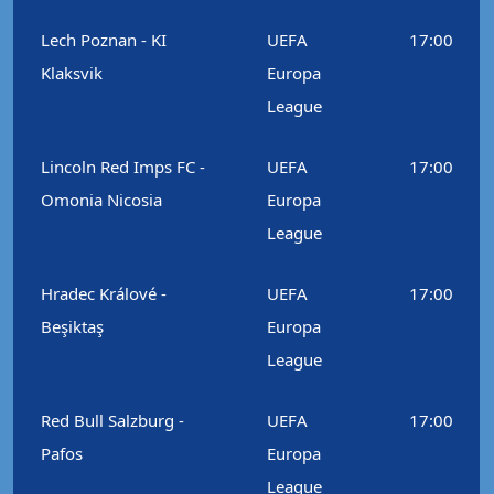
Lech Poznan - KI
UEFA
17:00
Klaksvik
Europa
League
Lincoln Red Imps FC -
UEFA
17:00
Omonia Nicosia
Europa
League
Hradec Králové -
UEFA
17:00
Beşiktaş
Europa
League
Red Bull Salzburg -
UEFA
17:00
Pafos
Europa
League