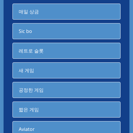
매일 상금
Sic bo
레트로 슬롯
새 게임
공정한 게임
짧은 게임
Aviator