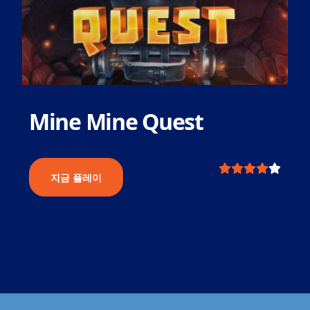
Mine Mine Quest
지금 플레이