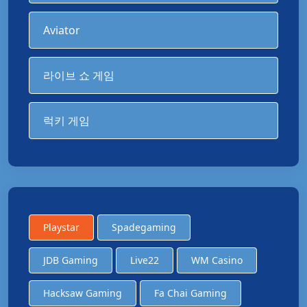
Aviator
라이브 쇼 게임
럭키 게임
Playstar
Spadegaming
JDB Gaming
Live22
WM Casino
Hacksaw Gaming
Fa Chai Gaming