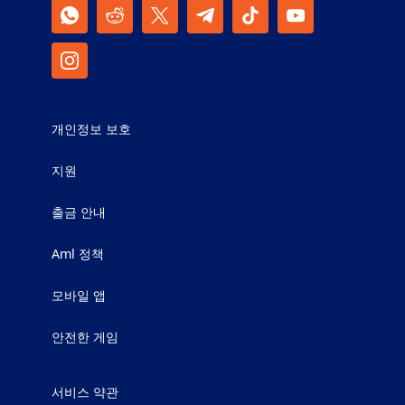
개인정보 보호
지원
출금 안내
Aml 정책
모바일 앱
안전한 게임
서비스 약관