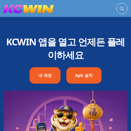
KCWIN 앱을 열고 언제든 플레
이하세요
내 계정
Apk 설치