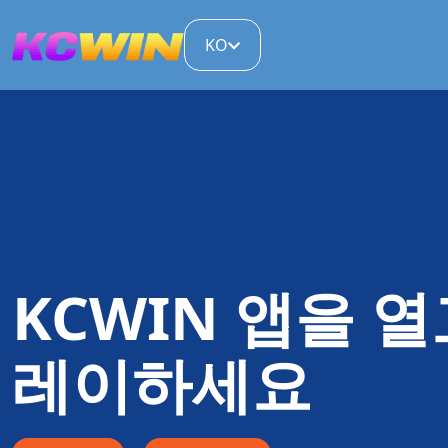
KO
KCWIN 앱을 
레이하세요