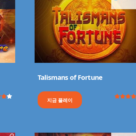
Talismans of Fortune
지금 플레이