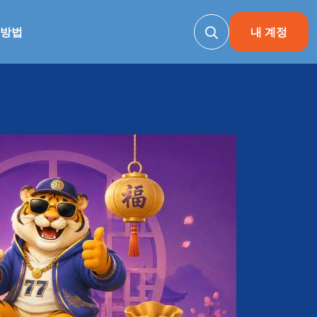
 방법
내 계정