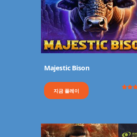
Majestic Bison
지금 플레이