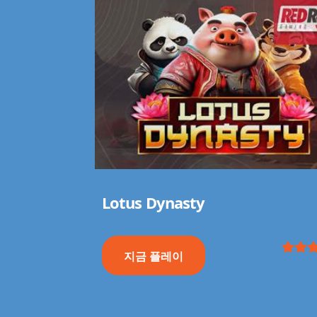
Lotus Dynasty
지금 플레이