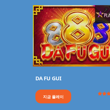
DA FU GUI
지금 플레이