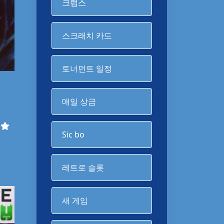
크랩스
스크래치 카드
토너먼트 일정
매일 상금
Sic bo
레트로 슬롯
새 게임