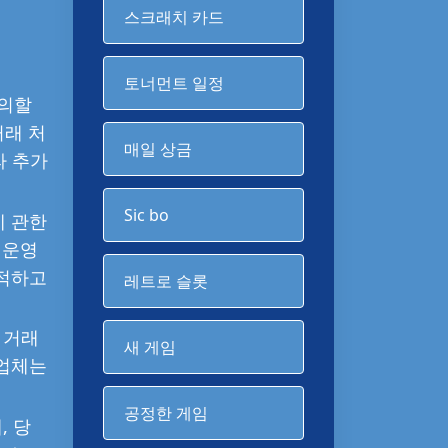
스크래치 카드
토너먼트 일정
문의할
거래 처
매일 상금
라 추가
Sic bo
에 관한
 운영
추적하고
레트로 슬롯
 거래
새 게임
리업체는
공정한 게임
, 당