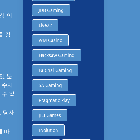
JDB Gaming
상 의
Live22
를 강
WM Casino
Hacksaw Gaming
Fa Chai Gaming
및 분
 주체
SA Gaming
 수 있
Pragmatic Play
, 당사
JILI Games
Evolution
에 따