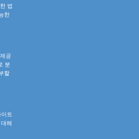
한 법
가능한
 제공
로 분
거부할
사이트
 대해