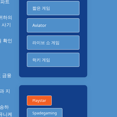
 파트
짧은 게임
 귀하의
 사기
Aviator
원 확인
라이브 쇼 게임
럭키 게임
및 금융
.
과 지
Playstar
발송하
Spadegaming
커뮤니케