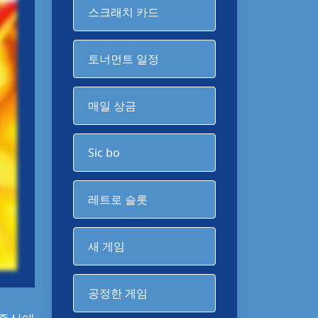
스크래치 카드
토너먼트 일정
매일 상금
Sic bo
레트로 슬롯
새 게임
공정한 게임