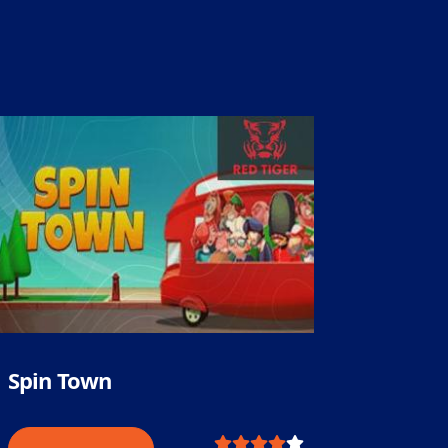
Spin Town