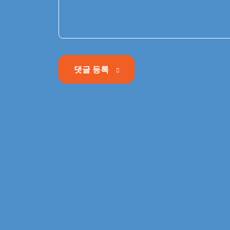
댓글 등록