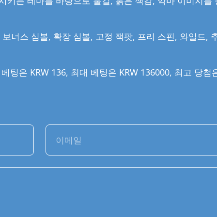
옥을 연상시키는 테마를 바탕으로 불길, 붉은 색감, 악마 이미지를
, 보너스 심볼, 확장 심볼, 고정 잭팟, 프리 스핀, 와일드, 
팅은 KRW 136, 최대 베팅은 KRW 136000, 최고 당첨은 