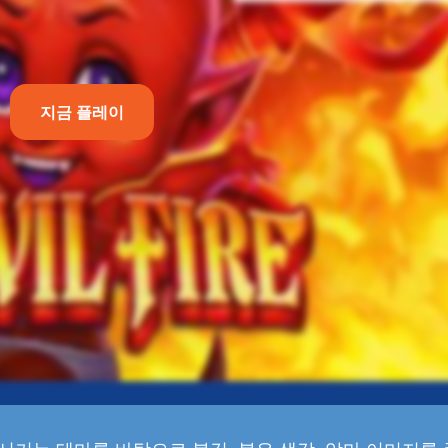
지금 플레이