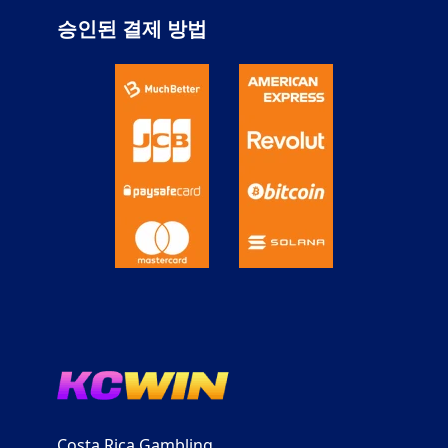
승인된 결제 방법
Costa Rica Gambling