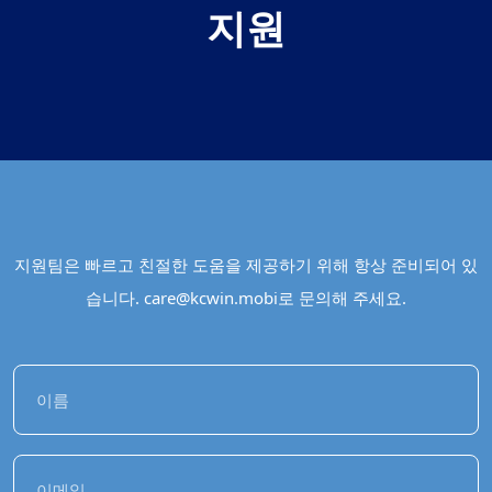
지원
지원팀은 빠르고 친절한 도움을 제공하기 위해 항상 준비되어 있
습니다.
care@kcwin.mobi
로 문의해 주세요.