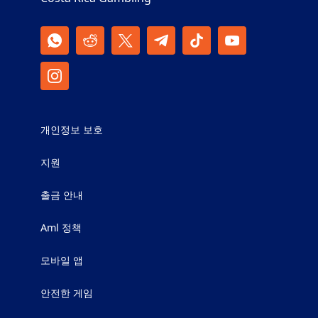
개인정보 보호
지원
출금 안내
Aml 정책
모바일 앱
안전한 게임